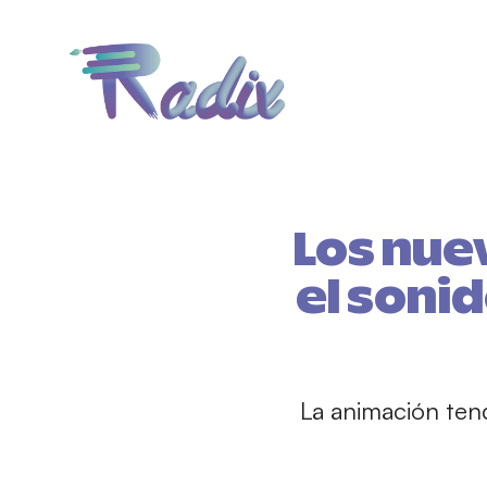
Los nue
el soni
La animación tend