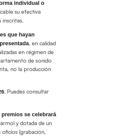
orma individual o
cable su efectiva
 inscritas.
les que hayan
, en calidad
 presentada
alizadas en régimen de
epartamento de sonido
ita, no la producción
. Puedes consultar
26
 premios se celebrará
mármol y dotada de un
oficios (grabación,