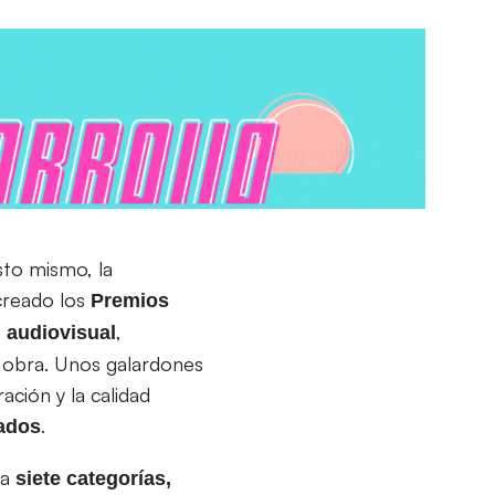
sto mismo, la
creado los
Premios
,
l audiovisual
a obra. Unos galardones
ación y la calidad
.
tados
 a
siete categorías,