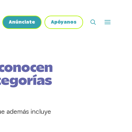
Anúnciate
Apóyanos
econocen
tegorías
que además incluye