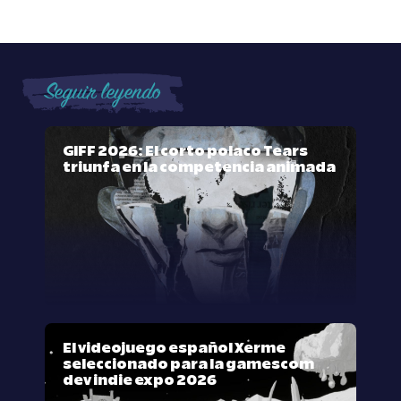
Seguir leyendo
GIFF 2026: El corto polaco Tears
triunfa en la competencia animada
El videojuego español Xerme
seleccionado para la gamescom
dev indie expo 2026