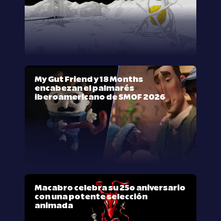
My Gut Friend y 18 Months
encabezan el palmarés
iberoamericano de SMOF 2026
Macabro celebra su 25º aniversario
con una potente selección
animada