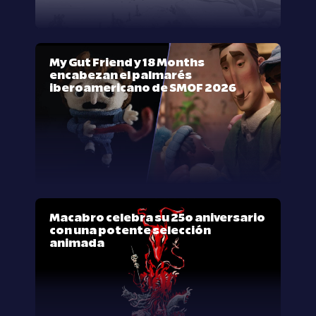
My Gut Friend y 18 Months
encabezan el palmarés
iberoamericano de SMOF 2026
Macabro celebra su 25º aniversario
con una potente selección
animada