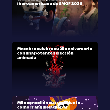
iberoamericano de SMOF 2026
Macabro celebra su 25º aniversario
con una potente selección
animada
Milo consolida su crecimiento
como franquicia global