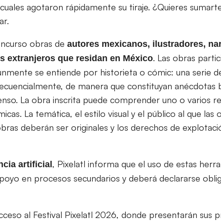
cuales agotaron rápidamente su tiraje. ¿Quieres sumarte
ar.
concurso obras de
autores mexicanos, ilustradores, nar
. Las obras parti
s extranjeros que residan en México
nmente se entiende por historieta o cómic: una serie de 
ecuencialmente, de manera que constituyan anécdotas br
enso. La obra inscrita puede comprender uno o varios re
as. La temática, el estilo visual y el público al que las 
 obras deberán ser originales y los derechos de explotac
, Pixelatl informa que el uso de estas her
ncia
artificial
poyo en procesos secundarios y deberá declararse obli
acceso al Festival Pixelatl 2026, donde presentarán sus 