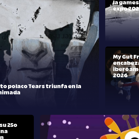
la games
expo 20
My Gut F
encabeza
iberoam
2026
rto polaco Tears triunfa en la
nimada
su 25º
una
ón