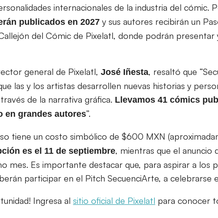
rsonalidades internacionales de la industria del cómic. 
y sus autores recibirán un Pa
erán publicados en 2027
Callejón del Cómic de Pixelatl, donde podrán presentar 
irector general de Pixelatl,
, resaltó que “Se
José
Iñesta
e las y los artistas desarrollen nuevas historias y pers
través de la narrativa gráfica.
Llevamos 41 cómics publ
”.
o en grandes autores
curso tiene un costo simbólico de $600 MXN (aproxima
, mientras que el anuncio 
ipción es el 11 de septiembre
smo mes. Es importante destacar que, para aspirar a los 
erán participar en el Pitch SecuenciArte, a celebrarse en
tunidad! Ingresa al
sitio oficial de Pixelatl
para conocer to