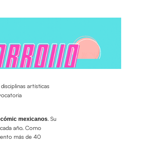
sciplinas artísticas
vocatoria
. Su
e cómic mexicanos
os cada año. Como
omento más de 40