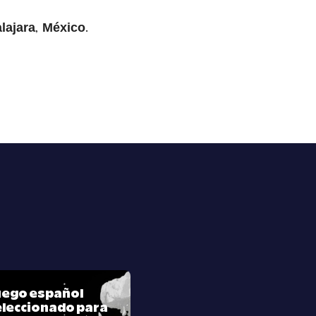
,
.
lajara
México
juego español
leccionado para