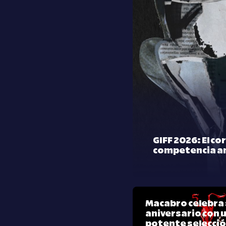
GIFF 2026: El co
competencia a
Macabro celebra 
aniversario con 
potente selecci