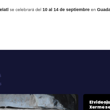
se celebrará del
en
elatl
10 al 14 de septiembre
Guada
El video
Xerme se