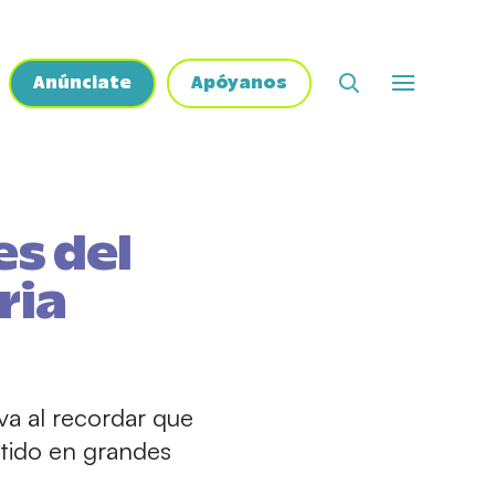
Anúnciate
Apóyanos
es del
ria
tiva al recordar que
rtido en grandes