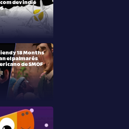
com dev indie
26
riend y 18 Months
n el palmarés
ericano de SMOF