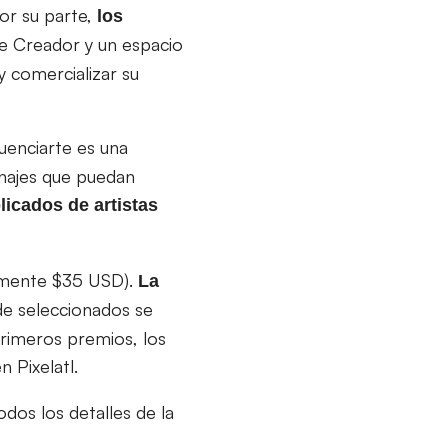
Por su parte,
los
se Creador y un espacio
y comercializar su
cuenciarte es una
onajes que puedan
icados de artistas
damente $35 USD).
La
de seleccionados se
primeros premios, los
 Pixelatl.
dos los detalles de la