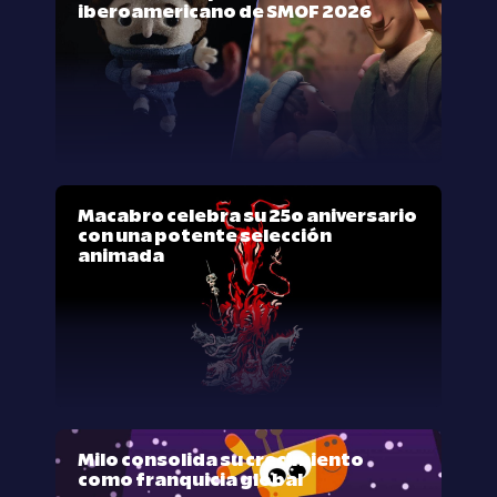
iberoamericano de SMOF 2026
Macabro celebra su 25º aniversario
con una potente selección
animada
Milo consolida su crecimiento
como franquicia global