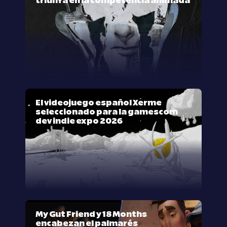
triunfa en la competencia animada
El videojuego español Xerme
seleccionado para la gamescom
dev indie expo 2026
My Gut Friend y 18 Months
encabezan el palmarés