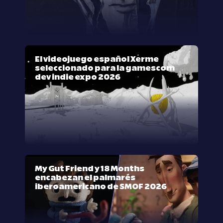
El videojuego español Xerme
seleccionado para la gamescom
dev indie expo 2026
My Gut Friend y 18 Months
encabezan el palmarés
iberoamericano de SMOF 2026