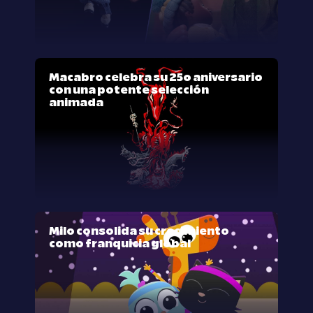
Macabro celebra su 25º aniversario
con una potente selección
animada
Milo consolida su crecimiento
como franquicia global