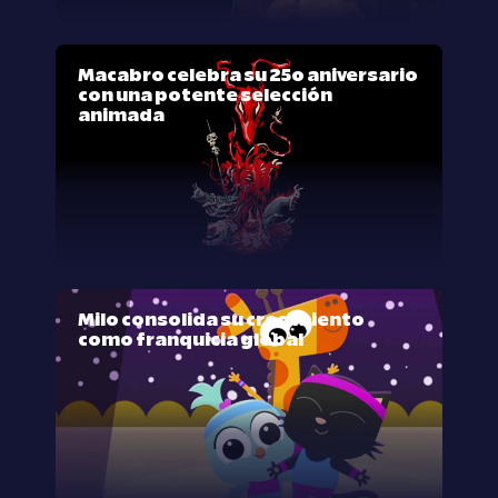
Macabro celebra su 25º aniversario
con una potente selección
animada
Milo consolida su crecimiento
como franquicia global