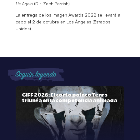
Us Again
(Dir. Zach Parrish)
La entrega de los Imagen Awards 2022 se llevará a
cabo el 2 de octubre en Los Ángeles (Estados
Unidos).
Seguir leyendo
GIFF 2026: El corto polaco Tears
triunfa en la competencia animada