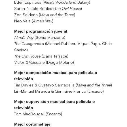
Eden Espinosa (
Alice’s Wonderland Bakery
)
Sarah-Nicole Robles (
The Owl House
)
Zoe Saldaña (
Maya and the Three
)
Neo Vela (
Alma’s Way
)
Mejor programación juvenil
Alma’s Way
(Sonia Manzano)
The Casagrandes
(Michael Rubiner, Miguel Puga, Chris
Savino)
The Owl House
(Dana Terrace)
Victor & Valentino
(Diego Molano)
Mejor composición musical para película o
televisión
Tim Davies & Gustavo Santaoalla (
Maya and the Three
)
Lin-Manuel Miranda & Germaine Franco (
Encanto
)
Mejor supervision musical para película o
televisión
Tom MacDougall (
Encanto
)
Mejor cortometraje