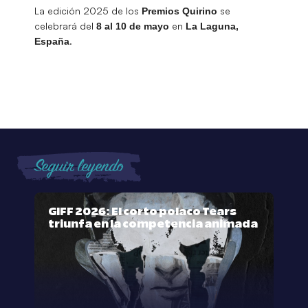
La edición 2025 de los
se
Premios Quirino
celebrará del
en
8 al 10 de mayo
La Laguna,
.
España
Seguir leyendo
GIFF 2026: El corto polaco Tears
triunfa en la competencia animada