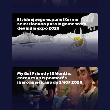
El videojuego español Xerme
seleccionado para la gamescom
dev indie expo 2026
My Gut Friend y 18 Months
encabezan el palmarés
iberoamericano de SMOF 2026