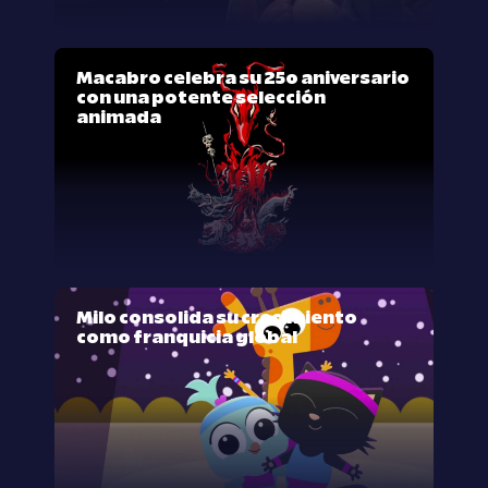
Macabro celebra su 25º aniversario
con una potente selección
animada
Milo consolida su crecimiento
como franquicia global