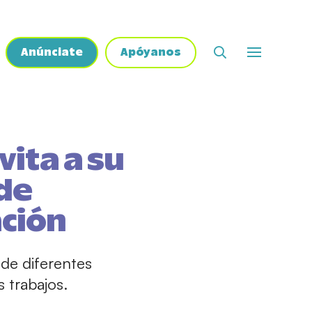
Anúnciate
Apóyanos
vita a su
 de
ción
de diferentes
 trabajos.