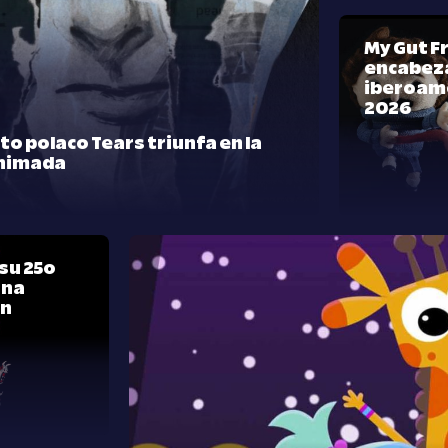
My Gut F
encabeza
iberoam
2026
rto polaco Tears triunfa en la
nimada
su 25º
una
ón