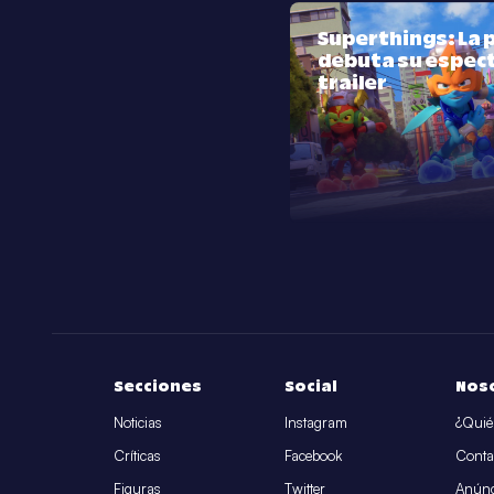
Superthings: La p
debuta su espec
trailer
Secciones
Social
Nos
Noticias
Instagram
¿Quié
Críticas
Facebook
Conta
Figuras
Twitter
Anúnc