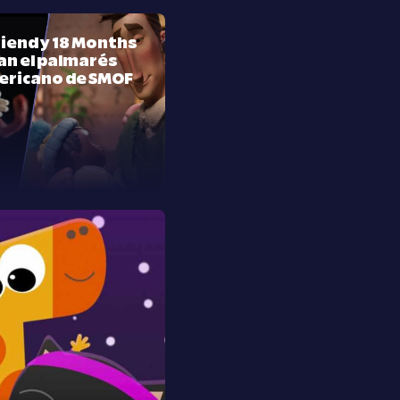
riend y 18 Months
n el palmarés
ericano de SMOF