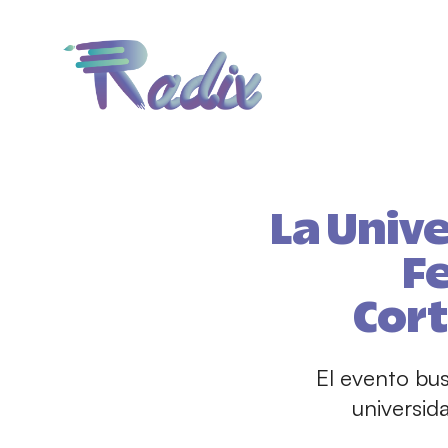
La Unive
Fe
Cor
El evento bu
universid