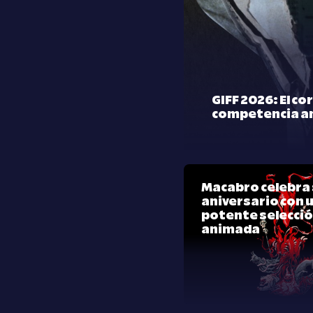
GIFF 2026: El co
competencia a
Macabro celebra 
aniversario con 
potente selecci
animada