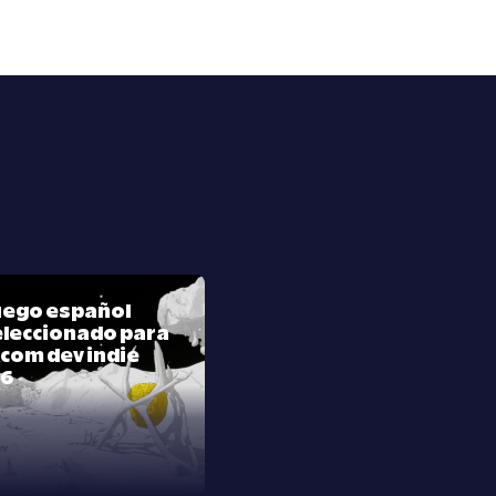
juego español
leccionado para
com dev indie
26