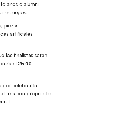
 16 años o alumni
videojuegos.
, piezas
as artificiales
e los finalistas serán
brará el
25 de
 por celebrar la
eadores con propuestas
mundo.