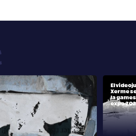
El video
Xerme se
la games
expo 20