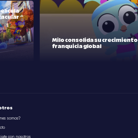
elícula
tacular
Milo consolida su crecimient
franquicia global
otros
nes somos?
cto
iate con nosotros