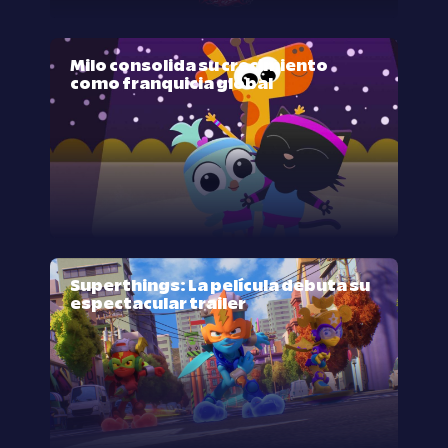
Milo consolida su crecimiento
como franquicia global
Superthings: La película debuta su
espectacular trailer