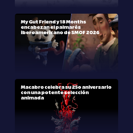
My Gut Friend y 18 Months
encabezan el palmarés
iberoamericano de SMOF 2026
Macabro celebra su 25º aniversario
con una potente selección
animada