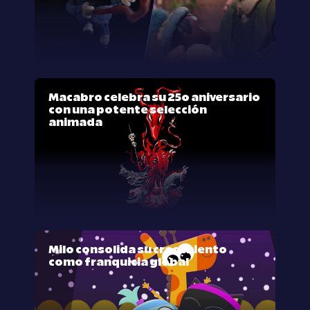
Macabro celebra su 25º aniversario
con una potente selección
animada
Milo consolida su crecimiento
como franquicia global