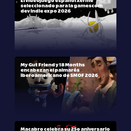
El videojuego español Xerme
seleccionado para la gamescom
dev indie expo 2026
My Gut Friend y 18 Months
encabezan el palmarés
iberoamericano de SMOF 2026
Macabro celebra su 25º aniversario