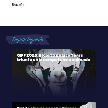
.
España
Seguir leyendo
GIFF 2026: El corto polaco Tears
triunfa en la competencia animada