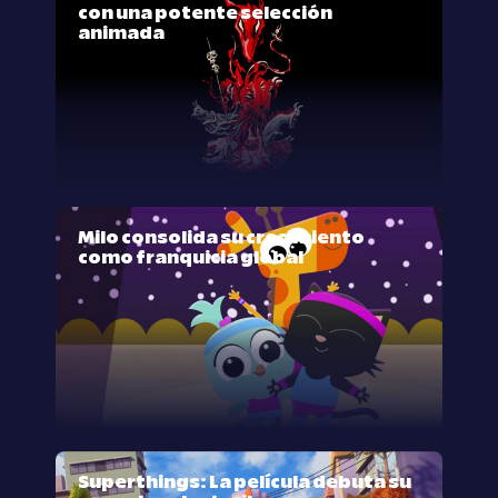
con una potente selección
animada
Milo consolida su crecimiento
como franquicia global
Superthings: La película debuta su