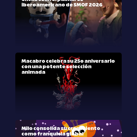
iberoamericano de SMOF 2026
Macabro celebra su 25º aniversario
con una potente selección
animada
Milo consolida su crecimiento
como franquicia global