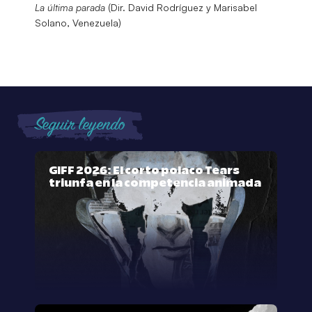
La última parada
(Dir. David Rodríguez y Marisabel
Solano, Venezuela)
Seguir leyendo
GIFF 2026: El corto polaco Tears
triunfa en la competencia animada