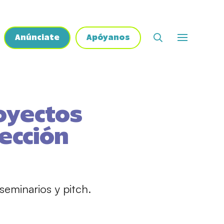
Anúnciate
Apóyanos
oyectos
ección
eminarios y pitch.