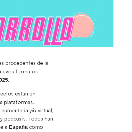
es procedentes de la
 nuevos formatos
.
025
yectos están en
as plataformas,
d aumentada y/o virtual,
, y podcasts. Todos han
ne a
como
España