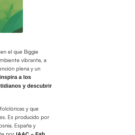
 en el que Biggie
mbiente vibrante, a
ención plena y un
inspira a los
tidianos y descubrir
olclóricas y que
es. Es producido por
osnia. España y
te por
IAAC – Fab