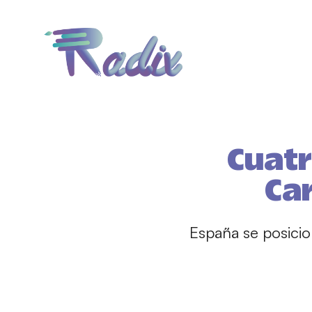
Cuatr
Ca
España se posici