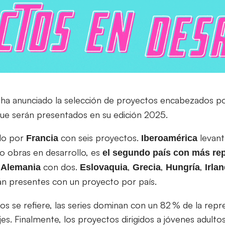
ha anunciado la selección de proyectos encabezados po
ue serán presentados en su edición 2025.
ado por
con seis proyectos.
levant
Francia
Iberoamérica
ro obras en desarrollo, es
el segundo país con más re
y
con dos.
,
,
,
Alemania
Eslovaquia
Grecia
Hungría
Irla
n presentes con un proyecto por país.
os se refiere, las series dominan con un 82 % de la repr
jes. Finalmente, los proyectos dirigidos a jóvenes adult