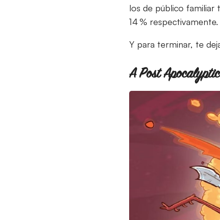
los de público familia
14 % respectivamente. 
Y para terminar, te de
A Post Apoc­a­lyp­