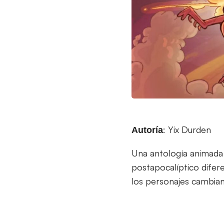
: Yix Durden
Autoría
Una antología animada 
postapocalíptico difer
los personajes cambia