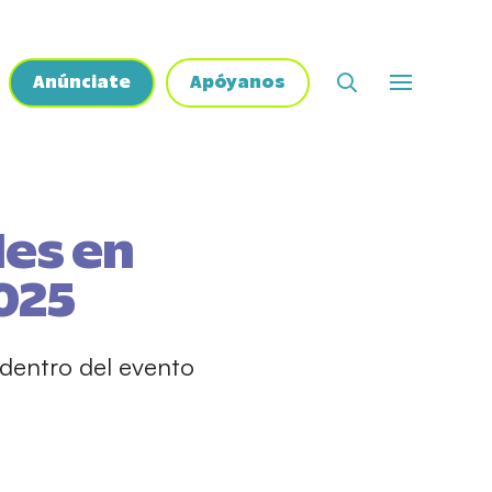
Anúnciate
Apóyanos
les en
025
dentro del evento