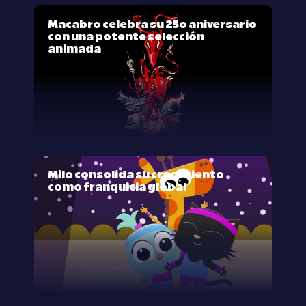
Macabro celebra su 25º aniversario
con una potente selección
animada
Milo consolida su crecimiento
como franquicia global