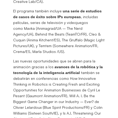
Creative Lab/CA).
El programa también incluye
una serie de estudios
, incluidas
de casos de éxito sobre IPs europeas
películas, series de televisión y videojuegos
como Mavka (Animagrad/UA – The Nerd
Agency/UA), Behind the Beats (TeamTO/FR), Cleo &
Cuquin (Anima Kitchent/ES), The Gruffalo (Magic Light
Pictures/UK), y Temtem (Somewhere Animation/FR,
Crema/ES, Marla Studios /US).
Las nuevas oportunidades que se abren para la
animación gracias a los
avances de la robótica y la
también se
tecnología de la inteligencia artificial
debatirán en conferencias como How Innovative
Thinking in Robotics is Creating Fresh and Exciting
Opportunities for Animation Businesses de Cyril Le
Pesant (Gaumont Animation/FR), Will A. I. Be the
Biggest Game Changer in our Industry – Ever? de
Olivier Lelardoux (Blue Spirit Productions/FR) y Colin
Williams (Sixteen South/IE), y Is A.I. Threatening Our