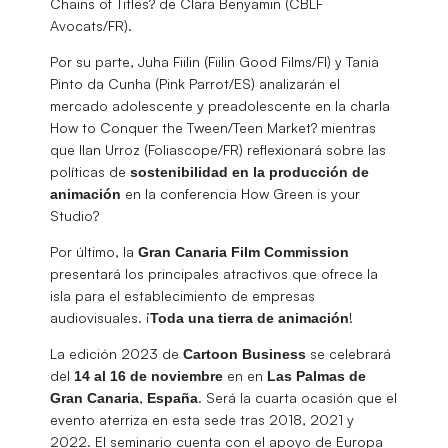
Chains of Titles? de Clara Benyamin (CBLF
Avocats/FR).
Por su parte, Juha Fiilin (Fiilin Good Films/FI) y Tania
Pinto da Cunha (Pink Parrot/ES) analizarán el
mercado adolescente y preadolescente en la charla
How to Conquer the Tween/Teen Market? mientras
que Ilan Urroz (Foliascope/FR) reflexionará sobre las
políticas de
sostenibilidad en la producción de
en la conferencia How Green is your
animación
Studio?
Por último, la
Gran Canaria Film Commission
presentará los principales atractivos que ofrece la
isla para el establecimiento de empresas
audiovisuales. ¡
!
Toda una tierra de animación
La edición 2023 de
se celebrará
Cartoon Business
del
en en
14 al 16 de noviembre
Las Palmas de
,
. Será la cuarta ocasión que el
Gran Canaria
España
evento aterriza en esta sede tras 2018, 2021 y
2022. El seminario cuenta con el apoyo de Europa