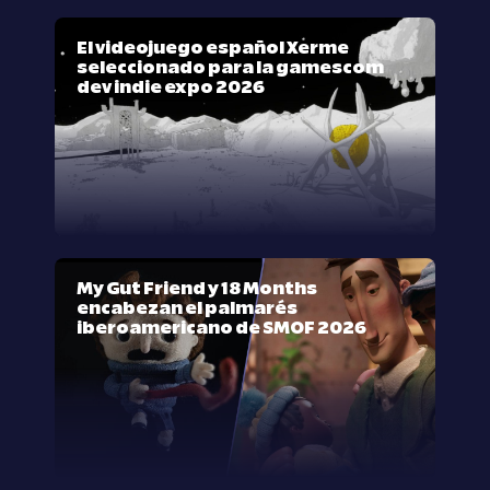
El videojuego español Xerme
seleccionado para la gamescom
dev indie expo 2026
My Gut Friend y 18 Months
encabezan el palmarés
iberoamericano de SMOF 2026