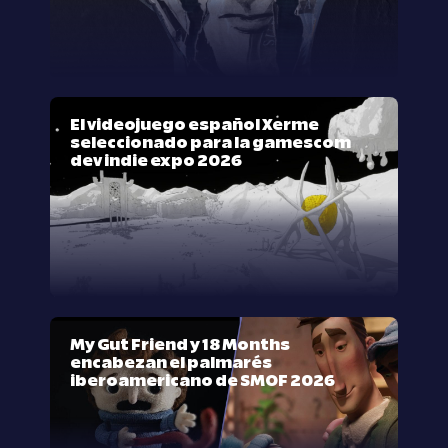
El videojuego español Xerme
seleccionado para la gamescom
dev indie expo 2026
My Gut Friend y 18 Months
encabezan el palmarés
iberoamericano de SMOF 2026