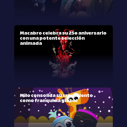
Macabro celebra su 25º aniversario
con una potente selección
animada
Milo consolida su crecimiento
como franquicia global