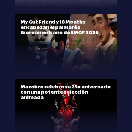
My Gut Friend y 18 Months
encabezan el palmarés
iberoamericano de SMOF 2026
Macabro celebra su 25º aniversario
con una potente selección
animada