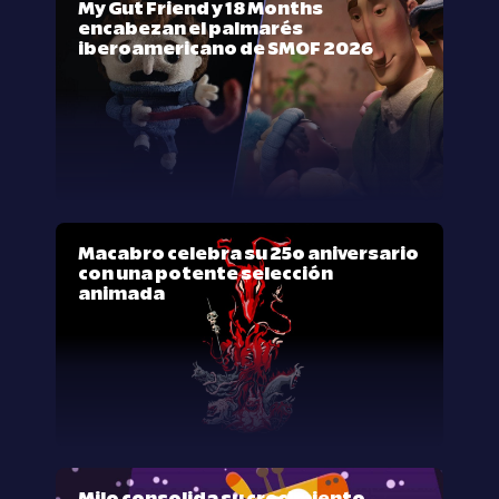
My Gut Friend y 18 Months
encabezan el palmarés
iberoamericano de SMOF 2026
Macabro celebra su 25º aniversario
con una potente selección
animada