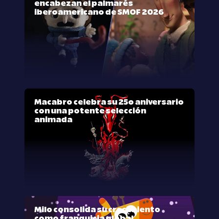
encabezan el palmarés
iberoamericano de SMOF 2026
Macabro celebra su 25º aniversario
con una potente selección
animada
Milo consolida su crecimiento
como franquicia global