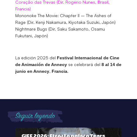
Coração das Trevas (Dir. Rogério Nunes, Brasil,
Francia)
Mononoke The Movie: Chapter II – The Ashes of
Rage (Dir. Kenji Nakamura, Kiyotaka Suzuki, Japón)
Nightmare Bugs (Dir. Saku Sakamoto, Osamu
Fukutani, Japón)
La edición 2025 del
Festival Internacional de Cine
se celebrará del
de Animación de Annecy
8 al 14 de
,
.
junio en Annecy
Francia
Seguir leyendo
GIFF 2026: El corto polaco Tears