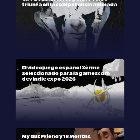
triunfa en la competencia animada
El videojuego español Xerme
seleccionado para la gamescom
dev indie expo 2026
My Gut Friend y 18 Months