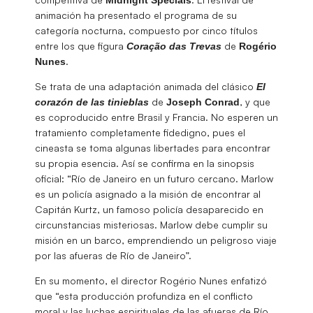
animación ha presentado el programa de su
categoría nocturna, compuesto por cinco títulos
entre los que figura
de
Coração das Trevas
Rogério
.
Nunes
Se trata de una adaptación animada del clásico
El
de
, y que
corazón de las tinieblas
Joseph
Conrad
es coproducido entre Brasil y Francia. No esperen un
tratamiento completamente fidedigno, pues el
cineasta se toma algunas libertades para encontrar
su propia esencia. Así se confirma en la sinopsis
oficial: “Río de Janeiro en un futuro cercano. Marlow
es un policía asignado a la misión de encontrar al
Capitán Kurtz, un famoso policía desaparecido en
circunstancias misteriosas. Marlow debe cumplir su
misión en un barco, emprendiendo un peligroso viaje
por las afueras de Río de Janeiro”.
En su momento, el director Rogério Nunes enfatizó
que “esta producción profundiza en el conflicto
moral y las luchas espirituales de las afueras de Río,