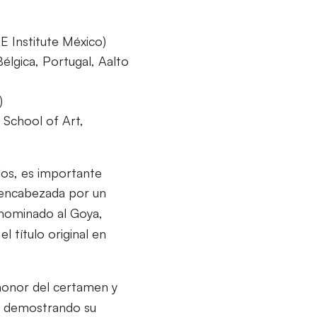
 Institute México)
Bélgica, Portugal, Aalto
)
a School of Art,
os, es importante
 encabezada por un
 nominado al Goya,
 título original en
 honor del certamen y
úa demostrando su