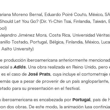
ariana Moreno Bernal, Eduardo Poiré Couto, México, SAE
Should Let You Go? (Dir. Yi-Chin Tsai, Finlandia, Taiwán, 
ool)
 Alejandro Jiménez Mora, Costa Rica, Universidad Véritas
Granillo Tostado, Portugal, Bélgica, Finlandia, México, Luc
 Aalto University)
de producción iberoamericana anteriormente mencionad
ecial a
. Una obra realizada en Reino Unido, pero
Adiós
 es el caso de
, cuya incluye el cortometraje
José Prats
emás que a pesar de provenir de un país angloparlante, el
tado para su presentación en el festival.
ión iberoamericana es encabezada por
, país de
Portugal
con dos obras. De este modo, la animación lusa contin