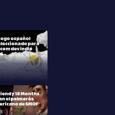
juego español
leccionado para
com dev indie
26
riend y 18 Months
n el palmarés
ericano de SMOF