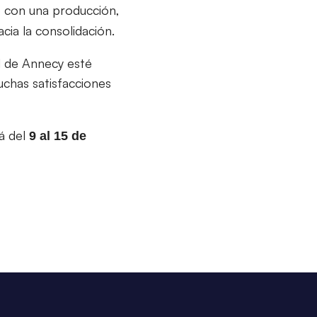
o con una producción,
ia la consolidación.
l de Annecy esté
uchas satisfacciones
á del
9 al 15 de