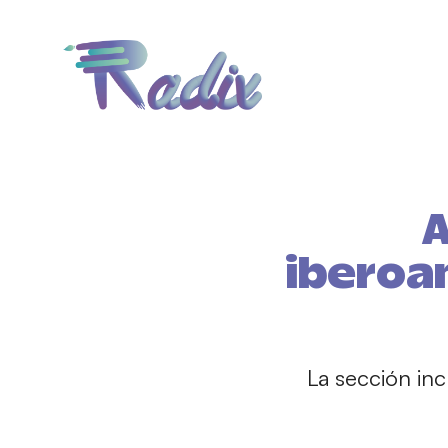
A
iberoa
La sección in