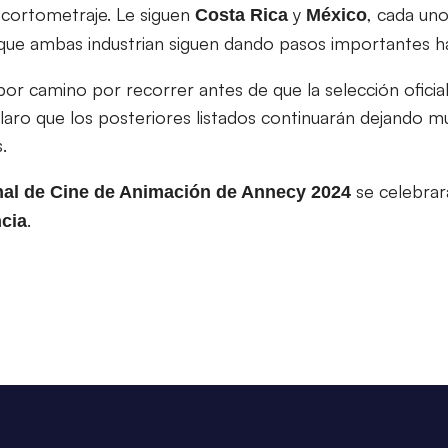
l cortometraje. Le siguen
y
, cada un
Costa
Rica
México
que ambas industrian siguen dando pasos importantes hac
r camino por recorrer antes de que la selección oficia
aro que los posteriores listados continuarán dejando m
.
se celebrar
onal de Cine de Animación de Annecy 2024
.
cia