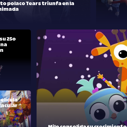
rto polaco Tears triunfa en la
nimada
su 25º
una
ón
elícula
tacular