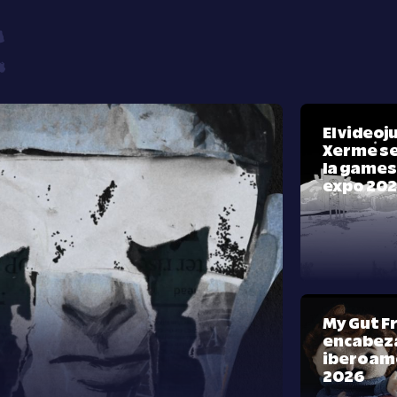
El video
Xerme se
la games
expo 20
My Gut F
encabeza
iberoam
2026