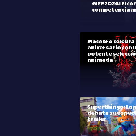
GIFF 2026: El co
competencia a
Macabro celebra 
aniversario con 
potente selecci
animada
Superthings: La p
debuta su espec
trailer