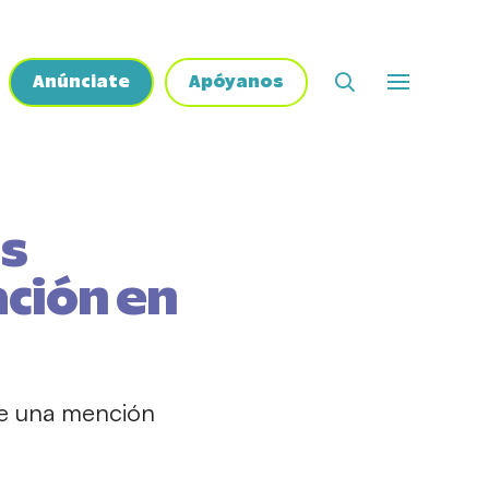
Anúnciate
Apóyanos
as
ción en
de una mención