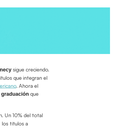
sigue creciendo.
nnecy
tulos que integran el
ericano
. Ahora el
que
e graduación
n. Un 10% del total
los títulos a