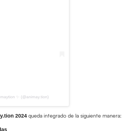
imaytion ✨ (@animay.tion)
queda integrado de la siguiente manera:
y.tion 2024
ndas