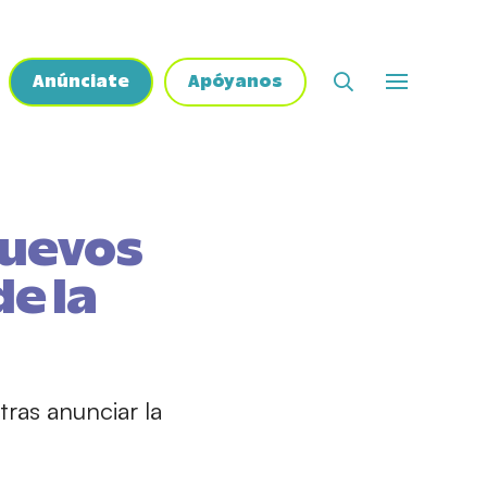
Anúnciate
Apóyanos
nuevos
e la
ras anunciar la