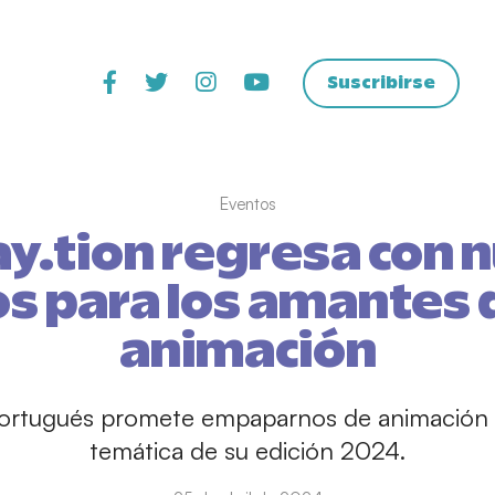
Suscribirse
Eventos
y.tion regresa con 
os para los amantes d
animación
ortugués promete empaparnos de animación t
temática de su edición 2024.