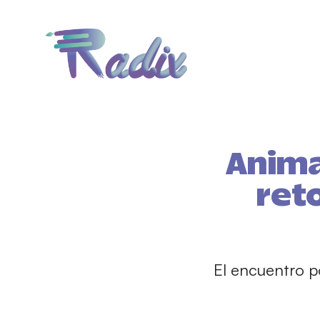
Anima
ret
El encuentro p