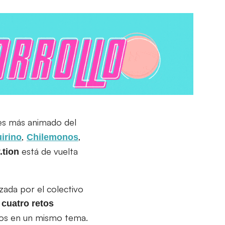
es más animado del
,
,
irino
Chilemonos
está de vuelta
.tion
zada por el colectivo
e
cuatro retos
ados en un mismo tema.