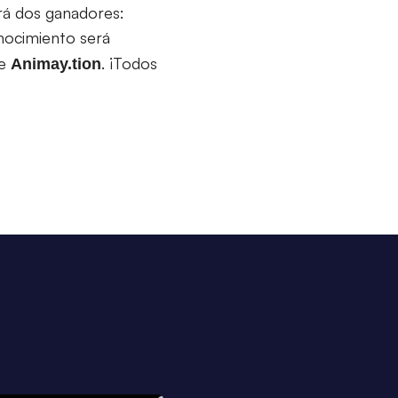
rá dos ganadores:
onocimiento será
de
. ¡Todos
Animay.tion