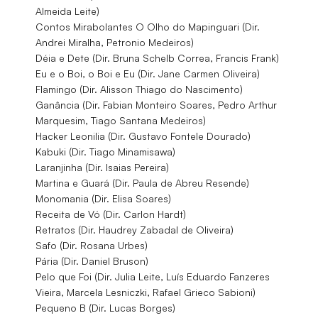
Almeida Leite)
Contos Mirabolantes O Olho do Mapinguari (Dir.
Andrei Miralha, Petronio Medeiros)
Déia e Dete (Dir. Bruna Schelb Correa, Francis Frank)
Eu e o Boi, o Boi e Eu (Dir. Jane Carmen Oliveira)
Flamingo (Dir. Alisson Thiago do Nascimento)
Ganância (Dir. Fabian Monteiro Soares, Pedro Arthur
Marquesim, Tiago Santana Medeiros)
Hacker Leonilia (Dir. Gustavo Fontele Dourado)
Kabuki (Dir. Tiago Minamisawa)
Laranjinha (Dir. Isaias Pereira)
Martina e Guará (Dir. Paula de Abreu Resende)
Monomania (Dir. Elisa Soares)
Receita de Vó (Dir. Carlon Hardt)
Retratos (Dir. Haudrey Zabadal de Oliveira)
Safo (Dir. Rosana Urbes)
Pária (Dir. Daniel Bruson)
Pelo que Foi (Dir. Julia Leite, Luís Eduardo Fanzeres
Vieira, Marcela Lesniczki, Rafael Grieco Sabioni)
Pequeno B (Dir. Lucas Borges)