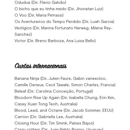
Odudua (Dir. Flávio Galvão)
O bicho que eu tinha medo (Dir. Jhonatan Luiz)
O Voo (Dir. Maria Petrassi)
Os Aventureiros do Tempo Perdido (Dir. Luah Garcia)
Vestígios (Dir. Marina Fortunato Herweg, Milena Rey-
Sanchez)
Victor (Dir. Breno Barboza, Ana Luisa Bello)
Curtas internacionais
Banana Ninja (Dir. Julien Faure, Gabin vaneecloo,
Camille Derieux, Cecil Tawale, Simon Charles, Francia)
Beleaf (Dir. Carolina Conceição, Portugal)
Bloodorn Rise Up Again (Dir. Isabella Chung, Erin Kim,
Casey Xuan Tong Teoh, Australia)
Blood, Lead, and Octane (Dir. Jacob Sommer, EEUU)
Carrion (Dir. Gabriella Lee, Australia)
Closing Hour (Dir. Tim Smink, Países Bajos)
Crazy critters (Dir. Juan Pablo Bornio, Uruguay)