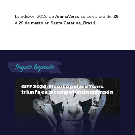
La edición 2026 de
se celebrará del
AnimaVerso
26
en
,
.
a 29 de marzo
Santa Catarina
Brasil
Seguir leyendo
GIFF 2026: El corto polaco Tears
triunfa en la competencia animada