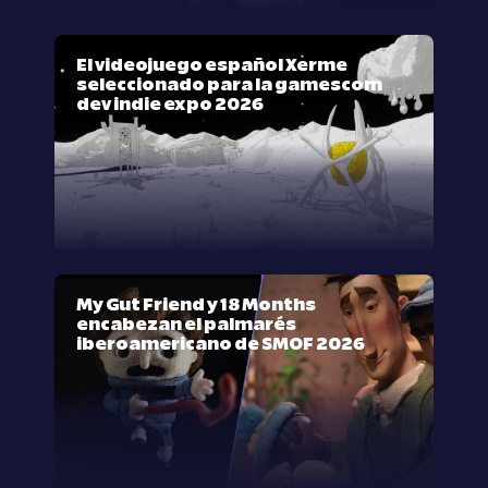
El videojuego español Xerme
seleccionado para la gamescom
dev indie expo 2026
My Gut Friend y 18 Months
encabezan el palmarés
iberoamericano de SMOF 2026