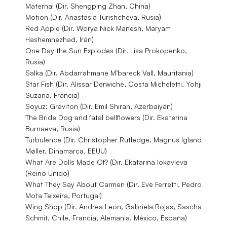
Maternal (Dir. Shengping Zhan, China)
Motion (Dir. Anastasia Turishcheva, Rusia)
Red Apple (Dir. Worya Nick Manesh, Maryam
Hashemnezhad, Irán)
One Day the Sun Explodes (Dir. Lisa Prokopenko,
Rusia)
Salka (Dir. Abdarrahmane M’bareck Vall, Mauritania)
Star Fish (Dir. Alissar Derwiche, Costa Micheletti, Yohji
Suzana, Francia)
Soyuz: Graviton (Dir. Emil Shiran, Azerbaiyán)
The Bride Dog and fatal bellflowers (Dir. Ekaterina
Burnaeva, Rusia)
Turbulence (Dir. Christopher Rutledge, Magnus Igland
Møller, Dinamarca, EEUU)
What Are Dolls Made Of? (Dir. Ekatarina Iokavleva
(Reino Unido)
What They Say About Carmen (Dir. Eve Ferretti, Pedro
Mota Teixeira, Portugal)
Wing Shop (Dir. Andrea León, Gabriela Rojas, Sascha
Schmit, Chile, Francia, Alemania, México, España)