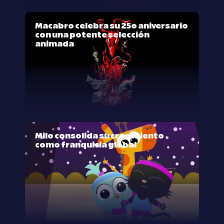
Macabro celebra su 25º aniversario
con una potente selección
animada
Milo consolida su crecimiento
como franquicia global