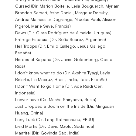
Cursed (Dir. Marion Boitelle, Leïla Bouguerch, Myriam
Brandao Serseri, Ashe Daniel, Margaux Deculty,
Andrea Mamessier Degrange, Nicolas Paoli, Alisson
Pigerol, Marie Seve, Francia)
Dawn (Dir. Clara Rodríguez de Almeida, Uruguay)
Entrega Espacial (Dir. Sofia Suarez, Argentina)
Hell Troops (Dir. Emilio Gallego, Jesús Gallego,
España)
Heroes of Kalpana (Dir. Jaime Goldenberg, Costa
Rica)
I don’t know what to do (Dir. Akshita Tyagi, Leyla
Belarbi, Lia Macruz, Brasil, India, Italia, España)
I Don’t Want to go Home (Dir. Ade Riadi Cen,
Indonesia)
I never have (Dir. Masha Shiryaeva, Rusia)
Just Dropped a Boom on the Inside (Dir. Mingxuan
Huang, China)
Lady Luck (Dir. Lang Ratmansunu, EEUU)
Livid Mortis (Dir. David Mzolo, Sudáfrica)
Maatitel (Dir. Govinda Sao, India)