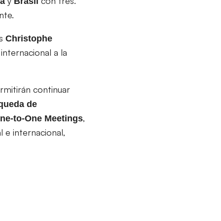
y
con tres.
na
Brasil
nte.
es
Christophe
internacional a la
rmitirán continuar
queda de
,
ne-to-One Meetings
l e internacional,