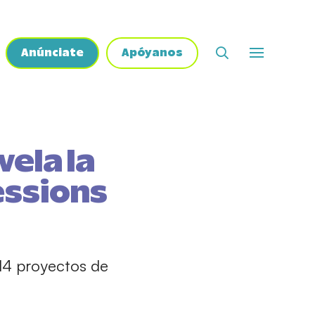
Anúnciate
Apóyanos
vela la
essions
14 proyectos de