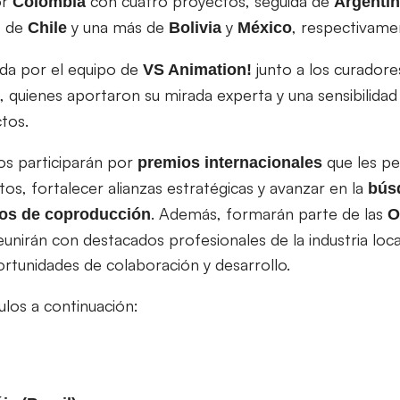
or
con cuatro proyectos, seguida de
Colombia
Argenti
s de
y una más de
y
, respectivame
Chile
Bolivia
México
ada por el equipo de
junto a los curador
VS Animation!
, quienes aportaron su mirada experta y una sensibilidad 
tos.
dos participarán por
que les pe
premios internacionales
os, fortalecer alianzas estratégicas y avanzar en la
bús
. Además, formarán parte de las
ios de coproducción
O
reunirán con destacados profesionales de la industria loca
rtunidades de colaboración y desarrollo.
ulos a continuación: