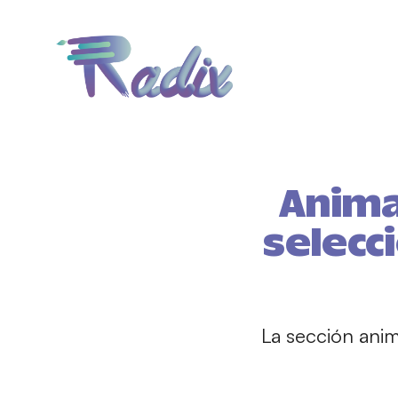
Animat
selecc
La sección ani