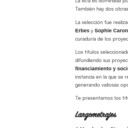
La lista es dominada p
También hay dos obra
La selección fue realiz
y
Erbes
Sophie Caron
curaduría de los proyec
Los títulos selecciona
difundiendo sus proyect
financiamiento y soc
instancia en la que se 
generando valiosas opo
Te presentamos los tít
Largometrajes