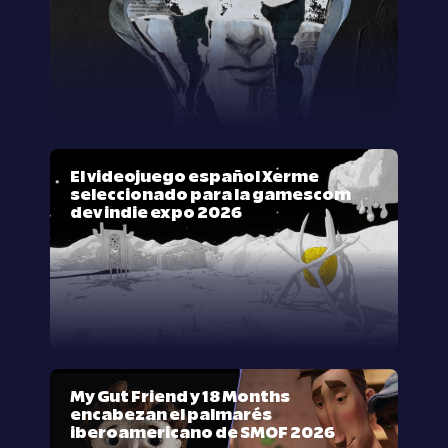
El videojuego español Xerme
seleccionado para la gamescom
dev indie expo 2026
My Gut Friend y 18 Months
encabezan el palmarés
iberoamericano de SMOF 2026