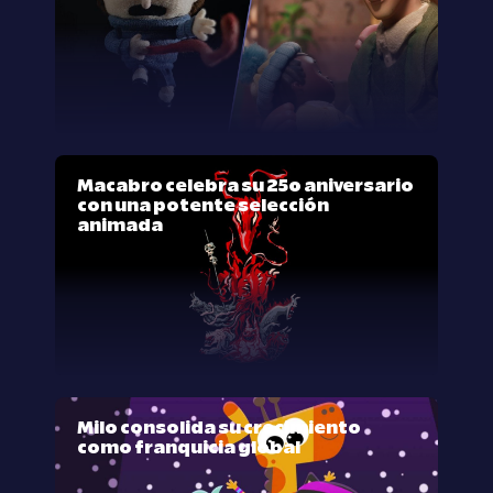
Macabro celebra su 25º aniversario
con una potente selección
animada
Milo consolida su crecimiento
como franquicia global