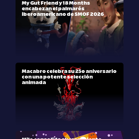
My Gut Friend y 18 Months
encabezan el palmarés
iberoamericano de SMOF 2026
Macabro celebra su 25º aniversario
con una potente selección
animada