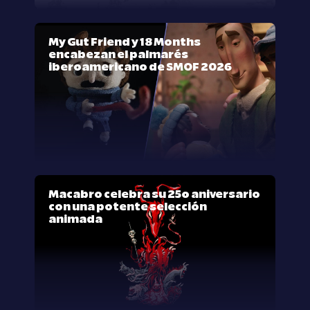
My Gut Friend y 18 Months
encabezan el palmarés
iberoamericano de SMOF 2026
Macabro celebra su 25º aniversario
con una potente selección
animada