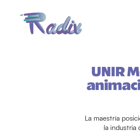
UNIR M
animaci
La maestría posic
la industria