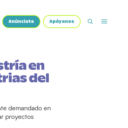
Anúnciate
Apóyanos
tría en
rias del
mente demandado en
rar proyectos