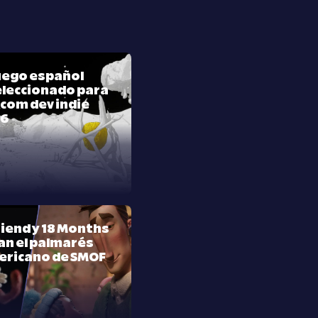
juego español
leccionado para
com dev indie
26
riend y 18 Months
n el palmarés
ericano de SMOF