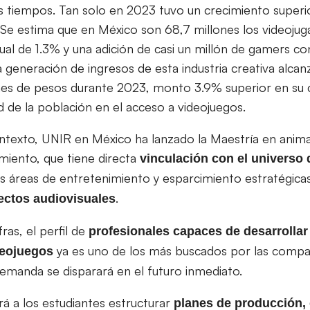
s tiempos. Tan solo en 2023 tuvo un crecimiento superi
. Se estima que en México son 68,7 millones los videoju
al de 1.3% y una adición de casi un millón de gamers con
a generación de ingresos de esta industria creativa alca
nes de pesos durante 2023, monto 3.9% superior en su 
ad de la población en el acceso a videojuegos.
exto, UNIR en México ha lanzado la Maestría en anima
imiento, que tiene directa
vinculación con el universo 
s áreas de entretenimiento y esparcimiento estratégic
.
ectos audiovisuales
ras, el perfil de
profesionales capaces de desarrollar
ya es uno de los más buscados por las compañ
deojuegos
demanda se disparará en el futuro inmediato.
á a los estudiantes estructurar
planes de producción, 