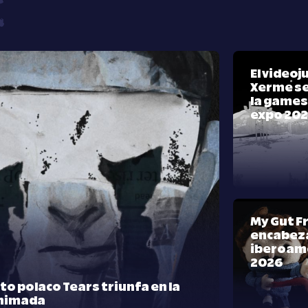
El video
Xerme se
la games
expo 20
My Gut F
encabeza
iberoam
2026
rto polaco Tears triunfa en la
nimada