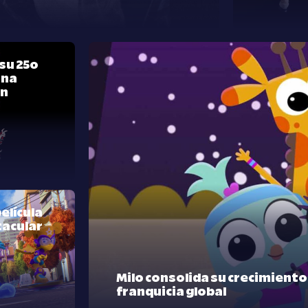
su 25º
una
ón
elícula
tacular
Milo consolida su crecimient
franquicia global