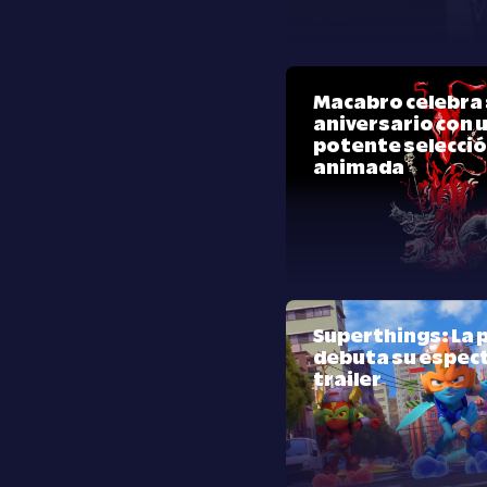
Macabro celebra 
aniversario con 
potente selecci
animada
Superthings: La p
debuta su espec
trailer