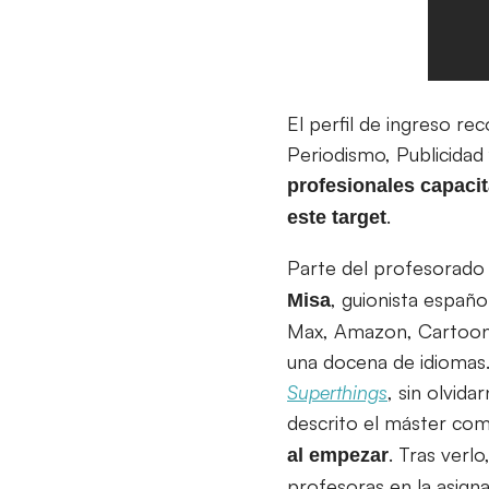
El perfil de ingreso r
Periodismo, Publicidad
profesionales capacit
.
este target
Parte del profesorado 
, guionista españo
Misa
Max, Amazon, Cartoonit
una docena de idiomas.
Superthings
, sin olvid
descrito el máster com
. Tras verl
al empezar
profesoras en la asigna