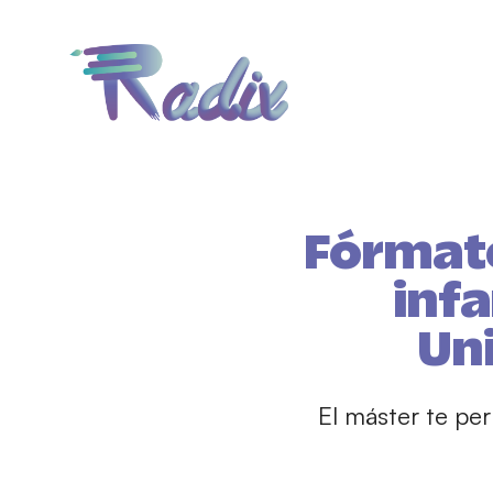
Fórmate
infa
Un
El máster te per