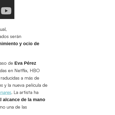
ual,
sados serán
nimiento y ocio de
caso de
Eva Pérez
tidas en Netflix, HBO
traducidas a más de
es
y la nueva película de
unares
. La artista ha
l alcance de la mano
omo una de las