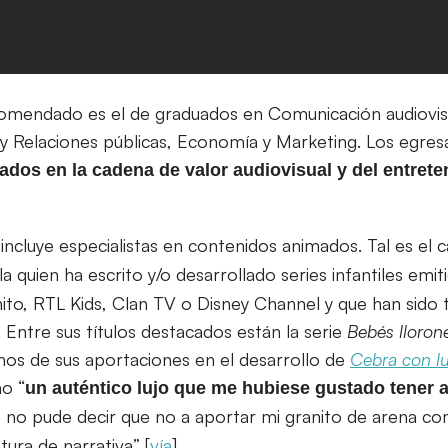
ecomendado es el de graduados en Comunicación audiovis
 y Relaciones públicas, Economía y Marketing. Los egre
ados en la cadena de valor audiovisual y del entrete
incluye especialistas en contenidos animados. Tal es el 
la quien ha escrito y/o desarrollado series infantiles emi
o, RTL Kids, Clan TV o Disney Channel y que han sido 
 Entre sus títulos destacados están la serie
Bebés lloron
arnos de sus aportaciones en el desarrollo de
Cebra con l
o “
un auténtico lujo que me hubiese gustado tener a
o, no pude decir que no a aportar mi granito de arena c
tura de narrativa” [
vía
].