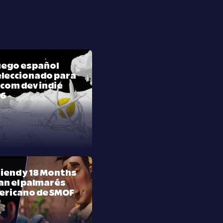
juego español
leccionado para
com dev indie
26
riend y 18 Months
n el palmarés
ericano de SMOF