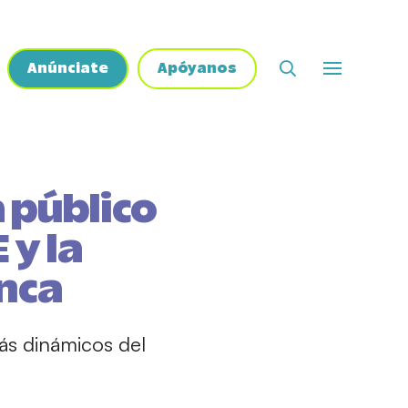
Anúnciate
Apóyanos
 público
 y la
nca
más dinámicos del