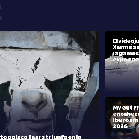
El video
Xerme se
la games
expo 20
My Gut F
encabeza
iberoam
2026
rto polaco Tears triunfa en la