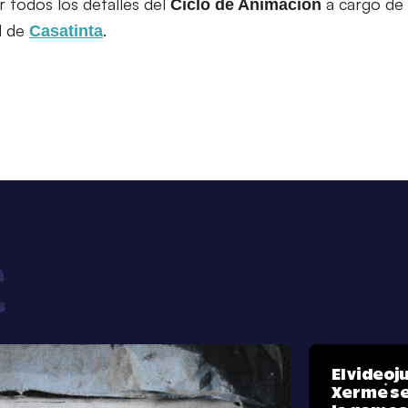
r todos los detalles del
a cargo de
Ciclo de Animación
al de
.
Casatinta
El video
Xerme se