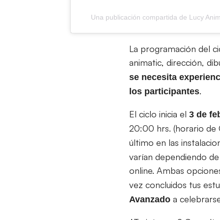
Una publicación compartida de Lucy Anim
La programación del cic
animatic, dirección, d
se necesita experien
.
los participantes
El ciclo inicia el
3 de fe
20:00 hrs. (horario de
último en las instalaci
varían dependiendo de
online. Ambas opciones 
vez concluidos tus est
a celebrars
Avanzado