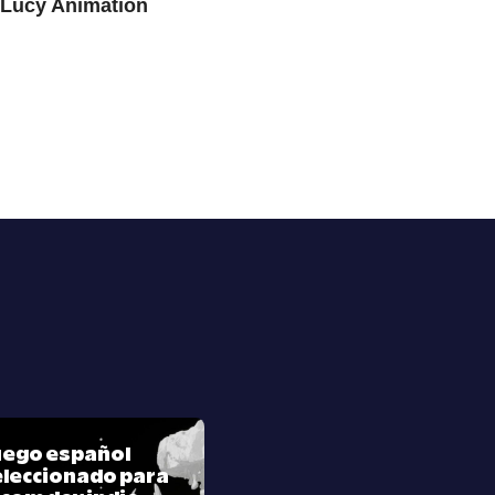
Lucy Animation
juego español
leccionado para