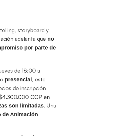
telling, storyboard y
ización adelanta que
no
mpromiso por parte de
 jueves de 18:00 a
o
, este
presencial
ecios de inscripción
y $4.300.000 COP en
. Una
zas son limitadas
o de Animación