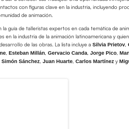
ntactos con figuras clave en la industria, incluyendo pro
comunidad de animación.
on la guía de talleristas expertos en cada temática de an
es en la industria de la animación latinoamericana y qui
esarrollo de las obras. La lista incluye a
,
Silvia Prietov
,
,
,
,
ime
Esteban Millán
Gervacio Canda
Jorge Pico
Man
,
,
,
y
Simón Sánchez
Juan
Huarte
Carlos Martínez
Mig