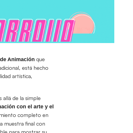
que
 de Animación
adicional, está hecho
dad artística,
allá de la simple
ación con el arte y el
cimiento completo en
a muestra final con
able para mostrar su