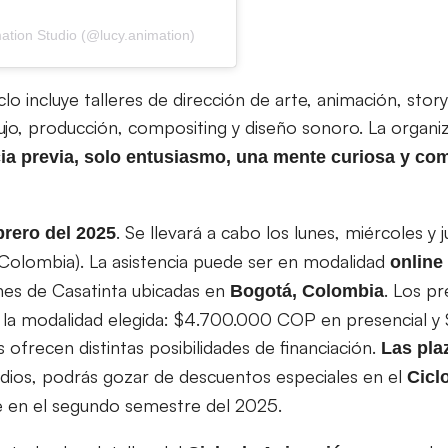
ation Studio (@lucy.animation)
lo incluye talleres de dirección de arte, animación, story
ibujo, producción, compositing y diseño sonoro. La organ
cia previa, solo entusiasmo, una mente curiosa y co
. Se llevará a cabo los lunes, miércoles y
brero del 2025
 Colombia). La asistencia puede ser en modalidad
online
ones de Casatinta ubicadas en
. Los pr
Bogotá, Colombia
 la modalidad elegida: $4.700.000 COP en presencial 
ofrecen distintas posibilidades de financiación.
Las pla
udios, podrás gozar de descuentos especiales en el
Cicl
e en el segundo semestre del 2025.