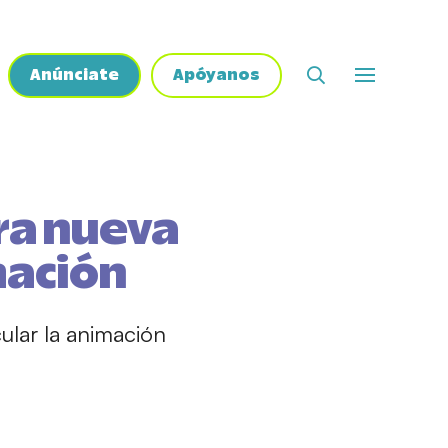
Anúnciate
Apóyanos
ra nueva
mación
ular la animación