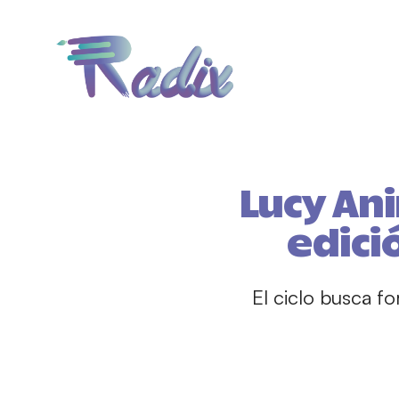
Lucy An
edici
El ciclo busca f