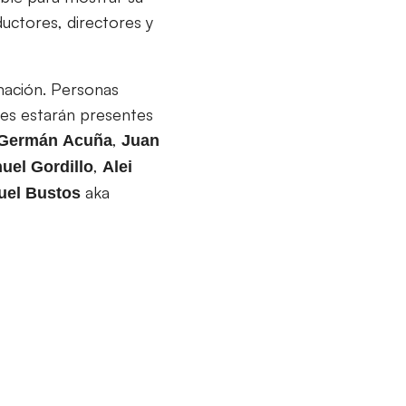
ductores, directores y
imación. Personas
enes estarán presentes
,
Germán
Acuña
Juan
,
uel Gordillo
Alei
aka
uel Bustos