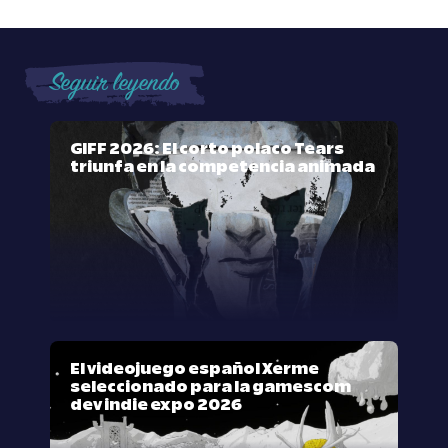
Seguir leyendo
GIFF 2026: El corto polaco Tears
triunfa en la competencia animada
El videojuego español Xerme
seleccionado para la gamescom
dev indie expo 2026