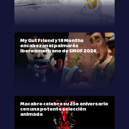
My Gut Friend y 18 Months
encabezan el palmarés
iberoamericano de SMOF 2026
Macabro celebra su 25º aniversario
con una potente selección
animada