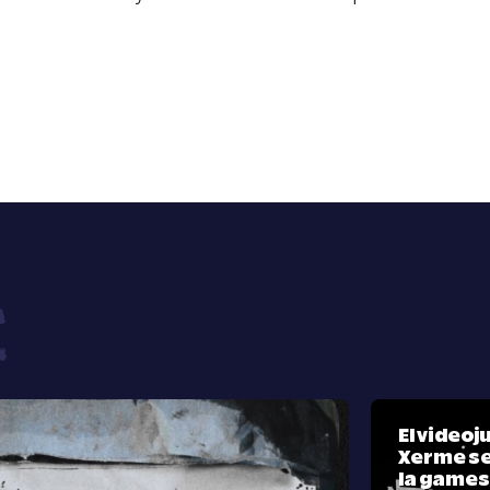
El video
Xerme se
la games