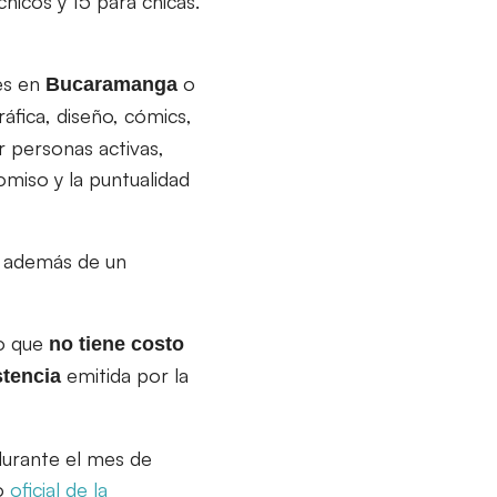
hicos y 15 para chicas.
es en
o
Bucaramanga
ráfica, diseño, cómics,
r personas activas,
omiso y la puntualidad
n, además de un
lo que
no tiene costo
emitida por la
stencia
 durante el mes de
io
oficial de la