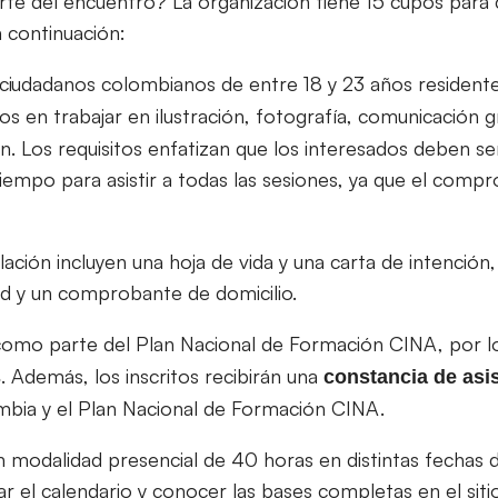
rte del encuentro? La organización tiene 15 cupos para c
a continuación:
a ciudadanos colombianos de entre 18 y 23 años resident
dos en trabajar en ilustración, fotografía, comunicación g
n. Los requisitos enfatizan que los interesados deben se
 tiempo para asistir a todas las sesiones, ya que el compr
lación incluyen una hoja de vida y una carta de intenció
d y un comprobante de domicilio.
 como parte del Plan Nacional de Formación CINA, por 
. Además, los inscritos recibirán una
s
constancia de asi
bia y el Plan Nacional de Formación CINA.
en modalidad presencial de 40 horas en distintas fechas
r el calendario y conocer las bases completas en el sit