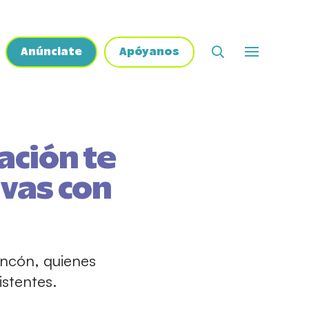
Anúnciate
Apóyanos
ción te
ivas con
Rincón, quienes
istentes.