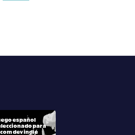
juego español
leccionado para
com dev indie