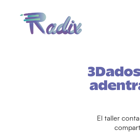
3Dados
adentra
El taller cont
comparti