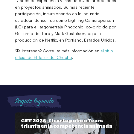
17 años de experiencia y más de 60 colaboraciones
en proyectos animados. Su más reciente
participación, incursionando en la industria
estadounidense, fue como Lighting Cameraperson
(LC) para el largometraje Pinocchio, co-dirigido por
Guillermo del Toro y Mark Gustafson, bajo la
producción de Net­flix, en Portland, Estados Unidos.
¿Te interesan? Consulta más información en
el sitio
oficial de El Taller del Chucho
.
Seguir leyendo
GIFF 2026: El corto polaco Tears
triunfa en la competencia animada