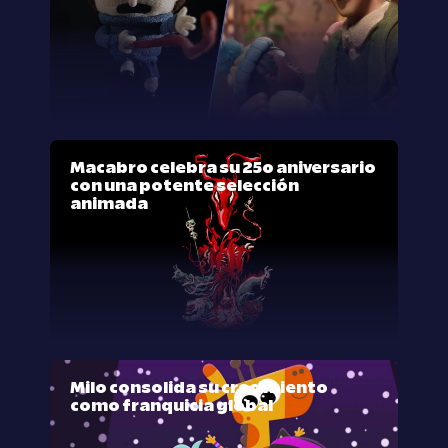
Macabro celebra su 25º aniversario
con una potente selección
animada
Milo consolida su crecimiento
como franquicia global