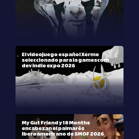
El videojuego español Xerme
seleccionado para la gamescom
dev indie expo 2026
My Gut Friend y 18 Months
encabezan el palmarés
iberoamericano de SMOF 2026