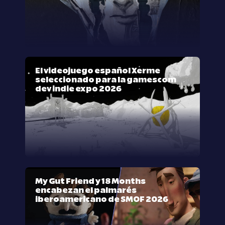
El videojuego español Xerme
seleccionado para la gamescom
dev indie expo 2026
My Gut Friend y 18 Months
encabezan el palmarés
iberoamericano de SMOF 2026