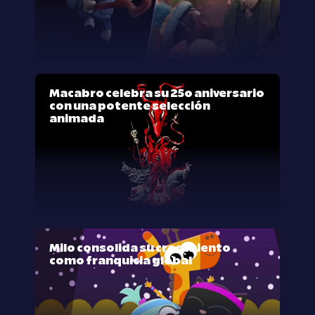
Macabro celebra su 25º aniversario
con una potente selección
animada
Milo consolida su crecimiento
como franquicia global