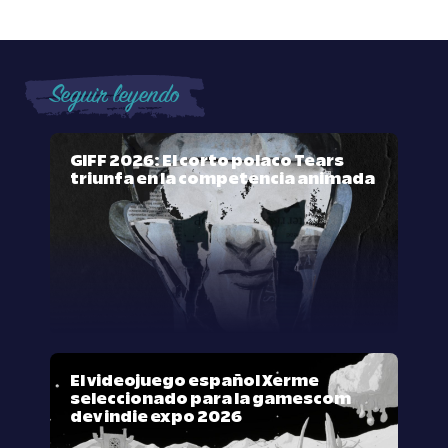
Seguir leyendo
GIFF 2026: El corto polaco Tears
triunfa en la competencia animada
El videojuego español Xerme
seleccionado para la gamescom
dev indie expo 2026