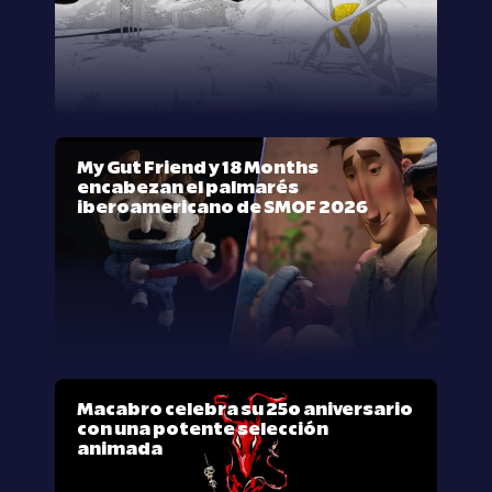
My Gut Friend y 18 Months
encabezan el palmarés
iberoamericano de SMOF 2026
Macabro celebra su 25º aniversario
con una potente selección
animada