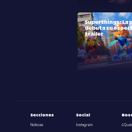
Superthings: La p
debuta su espec
trailer
Secciones
Social
Nos
Noticias
Instagram
¿Quié