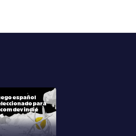
juego español
leccionado para
com dev indie
26