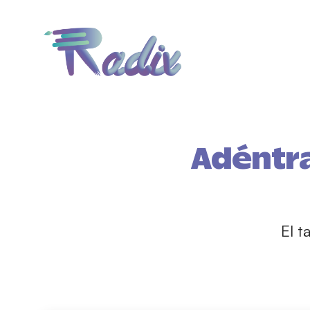
Adéntra
El t