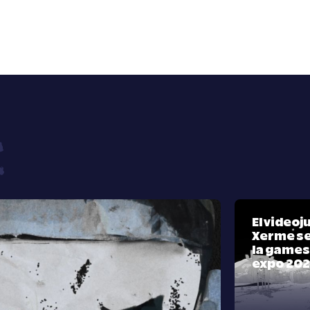
El video
Xerme se
la games
expo 20