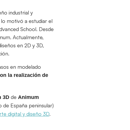
ño industrial y
lo motivó a estudiar el
Advanced School. Desde
imum. Actualmente,
diseños en 2D y 3D,
ción.
 pasos en modelado
on la realización de
de
n 3D
Animum
io de España peninsular)
arte digital y diseño 3D
.