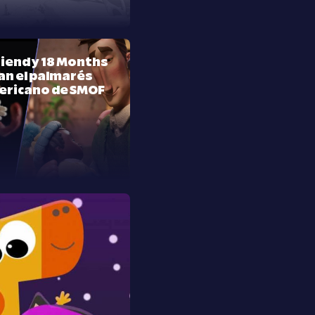
riend y 18 Months
n el palmarés
ericano de SMOF