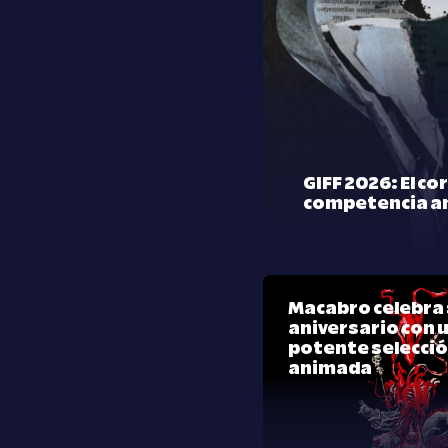
GIFF 2026: El co
competencia a
Macabro celebra 
aniversario con 
potente selecci
animada