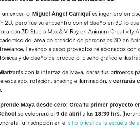
e un experto.
es ingeniero en dise
Miguel Ángel Carriquí
en 2D, pero fue su encuentro con el diseño en 3D lo que 
ctura con 3D Studio Max & V-Ray en Animum Creativity 
académico del área de creación de personajes 3D en An
reelance, llevando a cabo proyectos relacionados con 
ctónicas y de diseño de producto, diseño gráfico e ilustra
iliarizarás con la interfaz de Maya, darás tus primeros
e escalado, rotación, shading e iluminación, y
cerrarás c
.
e
prende Maya desde cero: Crea tu primer proyecto e
se celebrará el
a las
. (horar
School
9 de abril
18:30 hrs
oncreta tu inscripción en el
sitio oficial de la escuela de 