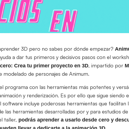
 aprender 3D pero no sabes por dónde empezar?
Animu
yuda a dar tus primeros y decisivos pasos con el worksh
, impartido por
ero: Crea tu primer proyecto en 3D
M
de modelado de personajes de Animum.
 el programa con las herramientas más potentes y versát
nimación y renderización. Es por ello que sigue siendo
El software incluye poderosas herramientas que facilitan l
 las herramientas desarrolladas por y para estudios de
l taller,
podrás aprender a usarlo desde cero y desc
.
pueden llevar a dedicarte a la animación 3D