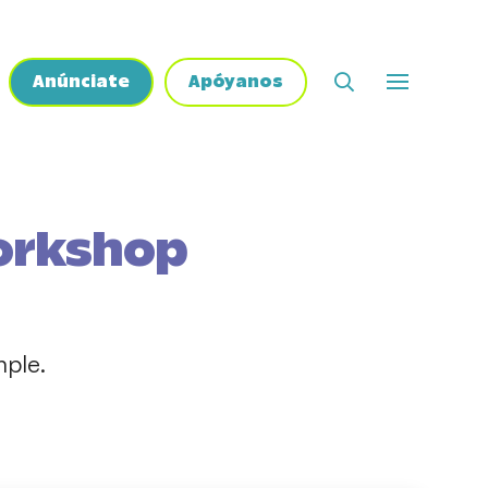
Anúnciate
Apóyanos
workshop
mple.