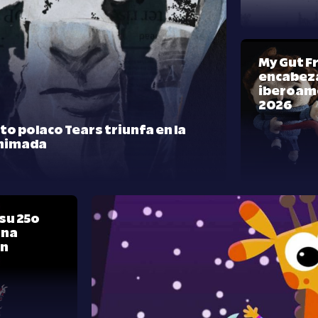
My Gut F
encabeza
iberoam
2026
rto polaco Tears triunfa en la
nimada
su 25º
una
ón