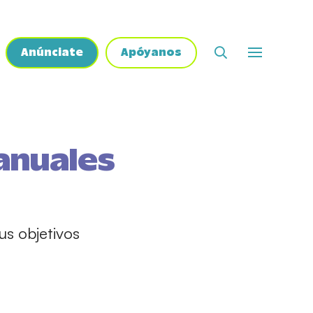
Anúnciate
Apóyanos
anuales
us objetivos