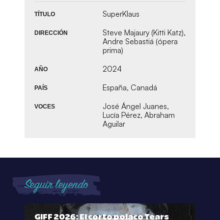
SuperKlaus
TÍTULO
Steve Majaury (Kitti Katz),
DIRECCIÓN
Andre Sebastiá (ópera
prima)
2024
AÑO
España, Canadá
PAÍS
José Ángel Juanes,
VOCES
Lucía Pérez, Abraham
Aguilar
Seguir leyendo
GIFF 2026: El corto polaco Tears