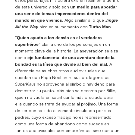
estos personajes ni siquiera existen realmente dentro
de este universo y sólo son
un medio para abordar
una serie de temas imperecederos dentro del
. Algo similar a lo que
mundo en que vivimos
Jingle
hizo en su momento con
.
All the Way
Turbo
Man
“
Quien ayuda a los demás es el verdadero
” clama uno de los personajes en un
superhéroe
momento clave de la historia. La aseveración se alza
como
eje fundamental de una aventura donde la
. A
bondad es la línea que divide al bien del mal
diferencia de muchos otros audiovisuales que
cuentan con Papá Noel entre sus protagonistas,
SuperKlaus
no aprovecha al símbolo navideño para
demostrar su punto. Más bien se decanta por Billie,
quien no vacila en sacrificar lo más preciado para
ella cuando se trata de ayudar al prójimo. Una forma
de ser que ha sido claramente inculcada por sus
padres, cuyo exceso trabajo no es representado
como una forma de abandono como sucede en
tantos audiovisuales contemporáneos, sino como un