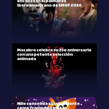
encabezan el palmarés
iberoamericano de SMOF 2026
Macabro celebra su 25º aniversario
con una potente selección
animada
Milo consolida su crecimiento
como franquicia global