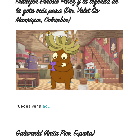
Frailejón Ernesto Pérez y la leyenda de
la gota más pura (Dir. Valet Siv
Manrique, Colombia)
Puedes verla
aquí
.
Galiworld (Anita Pico, España)