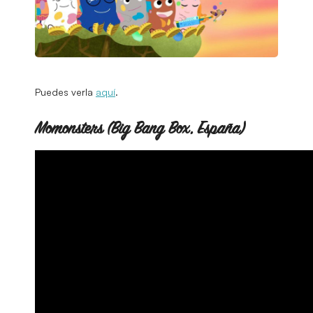
Puedes verla
aquí
.
Momonsters (Big Bang Box, España)