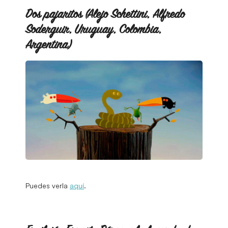
Dos pajaritos (Alejo Schettini, Alfredo
Soderguir, Uruguay, Colombia,
Argentina)
Puedes verla
aquí
.