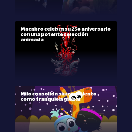
Macabro celebra su 25º aniversario
con una potente selección
animada
Milo consolida su crecimiento
como franquicia global