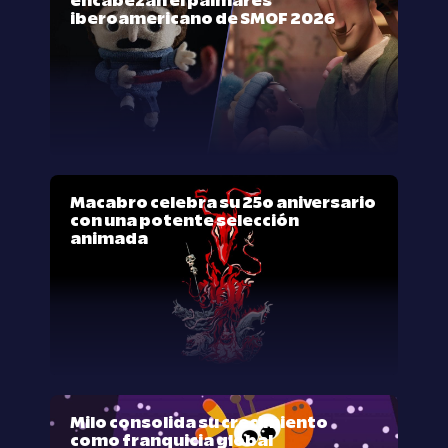
encabezan el palmarés
iberoamericano de SMOF 2026
Macabro celebra su 25º aniversario
con una potente selección
animada
Milo consolida su crecimiento
como franquicia global