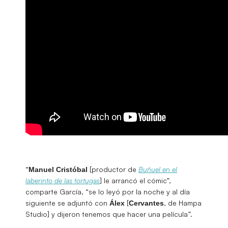
“
[productor de
Buñuel en el
Manuel Cristóbal
laberinto de las tortugas
] le arrancó el cómic”,
comparte García, “se lo leyó por la noche y al día
siguiente se adjuntó con
[
, de Hampa
Álex
Cervantes
Studio] y dijeron tenemos que hacer una película”.