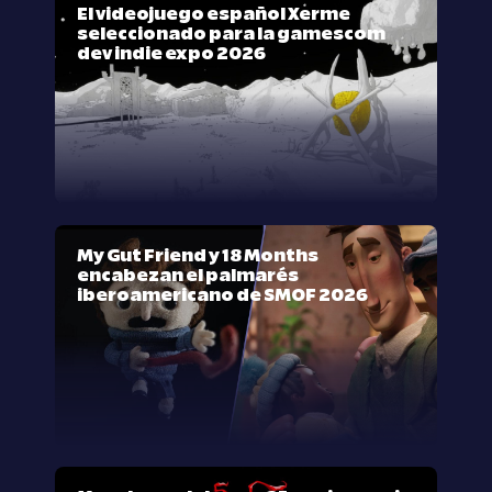
El videojuego español Xerme
seleccionado para la gamescom
dev indie expo 2026
My Gut Friend y 18 Months
encabezan el palmarés
iberoamericano de SMOF 2026