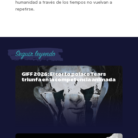
humanidad a través de los tiempos no vuelvan a
repetirse.
Seguir leyendo
GIFF 2026: El corto polaco Tears
triunfa en la competencia animada