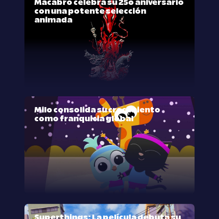
Macabro celebra su 25º aniversario
con una potente selección
animada
Milo consolida su crecimiento
como franquicia global
Superthings: La película debuta su